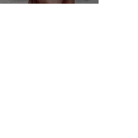
Contact
Contact the team
Organize a screening
Bonus
Backstage
Vidéos
Bonus Inteview
Pedagogicals kit
Take action
Lbv