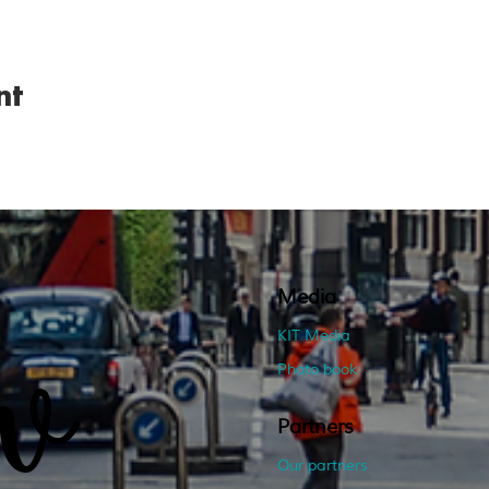
nt
Media
KIT Media
bv
Photo book
Partners
Our partners