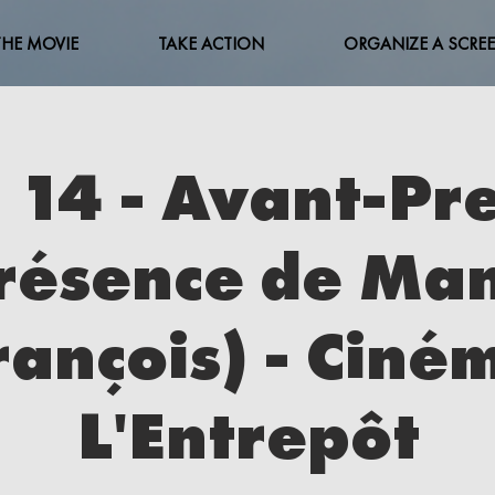
THE MOVIE
TAKE ACTION
ORGANIZE A SCRE
 14 - Avant-Pr
résence de Ma
rançois) - Ciné
L'Entrepôt