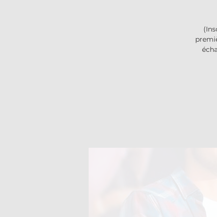
(Ins
premiè
écha