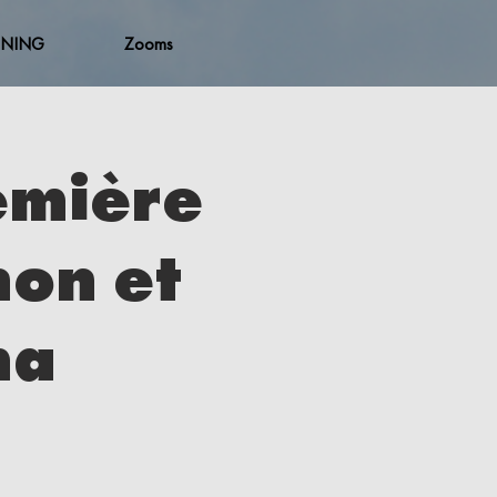
ENING
Zooms
emière
non et
ma