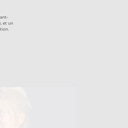
vant-
, et un
tion.