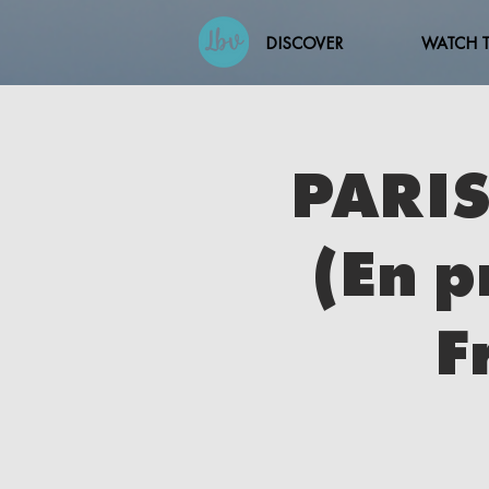
DISCOVER
WATCH 
PARIS
(En p
F