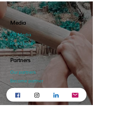
Media
KIT Media
Photo book
Partners
Our partners
Become partner
Contact
Contact the team
Organize a screening